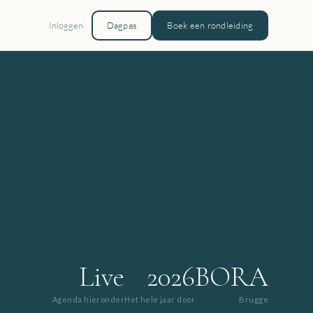
Inloggen
Dagpas
Boek een rondleiding
Live
2026
BORA
Agenda hieronder
Het hele jaar door
Brugge